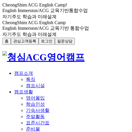
CheongShim
ACG
English Camp!
English Immersion/ACG 교육기반통합수업
자기주도 학습과 미래설계
CheongShim ACG English Camp
English Immersion/ACG 교육기반 통합수업
자기주도 학습과 미래설계
홈
관심고객등록
로그인
질문상담
캠프소개
특징
캠프시설
캠프생활
영어몰입
학습인성
기숙사생활
주말활동
표준시간표
준비물