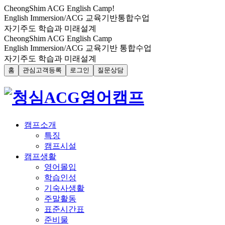
CheongShim
ACG
English Camp!
English Immersion/ACG 교육기반통합수업
자기주도 학습과 미래설계
CheongShim ACG English Camp
English Immersion/ACG 교육기반 통합수업
자기주도 학습과 미래설계
홈
관심고객등록
로그인
질문상담
캠프소개
특징
캠프시설
캠프생활
영어몰입
학습인성
기숙사생활
주말활동
표준시간표
준비물